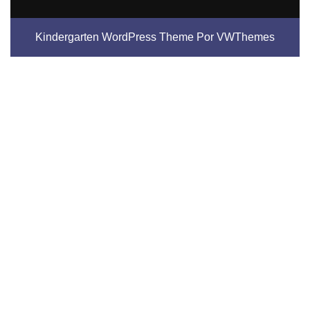
Kindergarten WordPress Theme
Por VWThemes
Desplazar
hacia
arriba